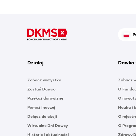
P
Działaj
Dawka 
Zobacz wszystko
Zobacz 
Zostań Dawcą
O Funda
Przekaż darowiznę
O nowotw
Pomóż inaczej
Nauka i 
Dołącz do akcji
O rejestr
Wirtualne Dni Dawcy
O Progra
Historie i aktualności
Zdrowy 