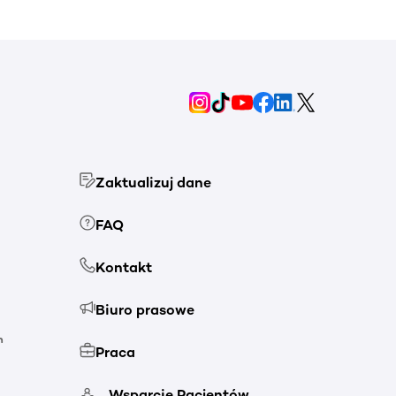
Zaktualizuj dane
FAQ
Kontakt
Biuro prasowe
h
Praca
Wsparcie Pacjentów