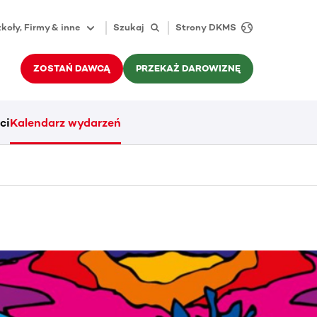
koły, Firmy & inne
Szukaj
Strony DKMS
ZOSTAŃ DAWCĄ
PRZEKAŻ DAROWIZNĘ
ci
Kalendarz wydarzeń