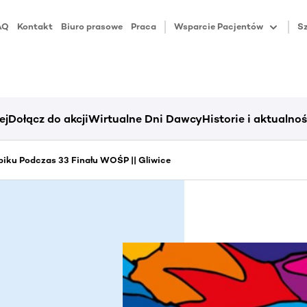
AQ
Kontakt
Biuro prasowe
Praca
Wsparcie Pacjentów
Sz
ej
Dołącz do akcji
Wirtualne Dni Dawcy
Historie i aktualnoś
iku Podczas 33 Finału WOŚP || Gliwice