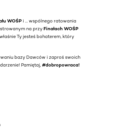
nału WOŚP
i … wspólnego ratowania
estrowanym na przy
Finałach WOŚP
właśnie Ty jesteś bohaterem, który
owaniu bazy Dawców i zaproś swoich
darzenie! Pamiętaj,
#dobropowraca!
e