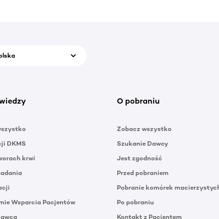
olska
wiedzy
O pobraniu
wszystko
Zobacz wszystko
cji DKMS
Szukanie Dawcy
orach krwi
Jest zgodność
badania
Przed pobraniem
acji
Pobranie komórek macierzystyc
mie Wsparcia Pacjentów
Po pobraniu
Dawca
Kontakt z Pacjentem