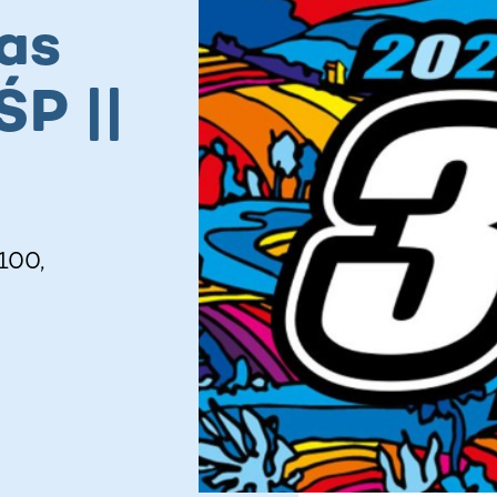
as
ŚP ||
100,