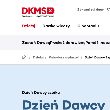
Zaktualizuj dane
F
Działaj
Dawka wiedzy
O pobraniu
Zostań Dawcą
Przekaż darowiznę
Pomóż inacz
Działaj
Kalendarz wydarzeń
Dzień Dawcy Szp
Dzień Dawcy szpiku
Dzień Dawcy