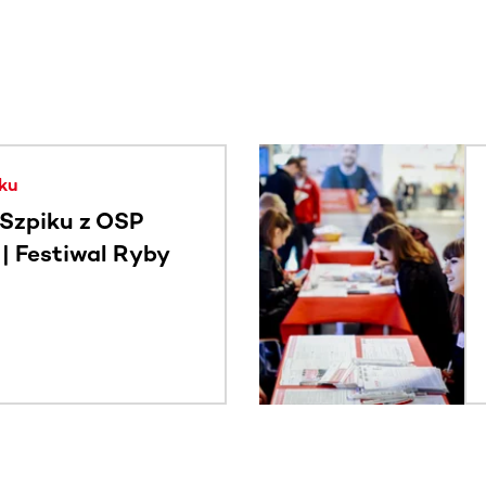
. Użyj klawisza Tab lub przesuń palcem, aby zobaczyć więce
ku
Szpiku z OSP
 Festiwal Ryby