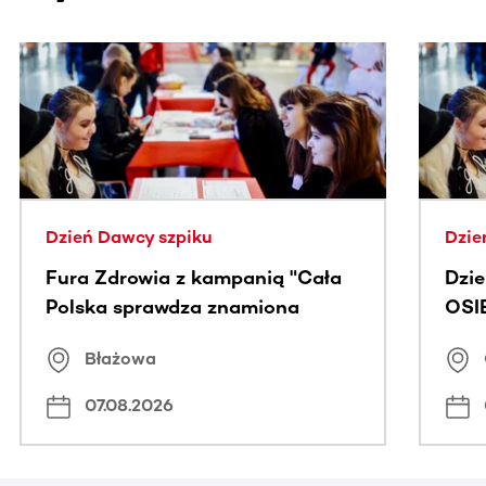
Ta sekcja zawiera treści przewijane w poziomie. Użyj kl
Dzień Dawcy szpiku
Dzie
Fura Zdrowia z kampanią "Cała
Dzi
Polska sprawdza znamiona
OSI
Błażowa
07.08.2026