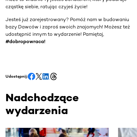
cząstkę siebie, ratując czyjeś życie!
Jesteś już zarejestrowany? Pomóż nam w budowaniu
bazy Dawców i zaproś swoich znajomych! Możesz też
udostępnić innym to wydarzenie! Pamiętaj,
#dobropowraca!
Udostępnij:
Nadchodzące
wydarzenia
Ta sekcja zawiera treści przewijane w poziomie. Użyj kl