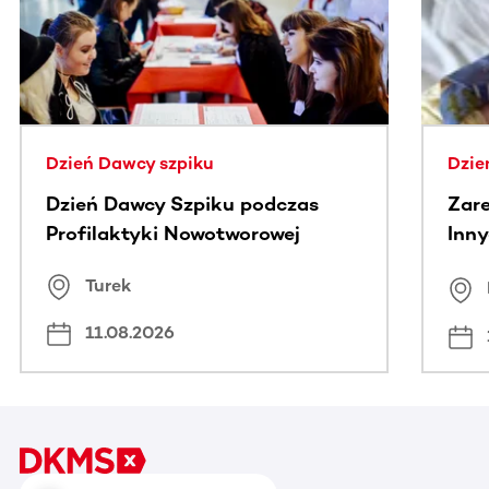
Dzień Dawcy szpiku
Dzie
Dzień Dawcy Szpiku podczas
Zare
Profilaktyki Nowotworowej
Inny
spo
Turek
Bus
11.08.2026