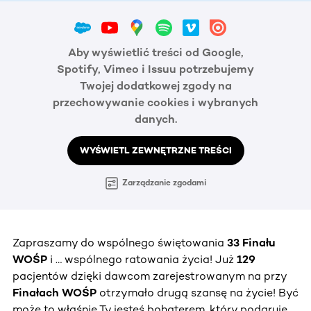
Aby wyświetlić treści od Google,
Spotify, Vimeo i Issuu potrzebujemy
Twojej dodatkowej zgody na
przechowywanie cookies i wybranych
danych.
WYŚWIETL ZEWNĘTRZNE TREŚCI
Zarządzanie zgodami
Zapraszamy do wspólnego świętowania
33 Finału
WOŚP
i … wspólnego ratowania życia! Już
129
pacjentów dzięki dawcom zarejestrowanym na przy
Finałach WOŚP
otrzymało drugą szansę na życie! Być
może to właśnie Ty jesteś bohaterem, który podaruje