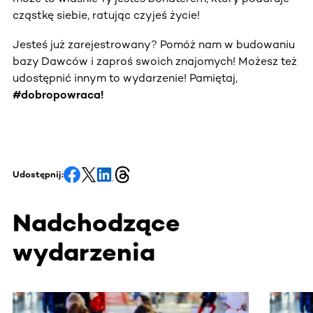
cząstkę siebie, ratując czyjeś życie!
Jesteś już zarejestrowany? Pomóż nam w budowaniu
bazy Dawców i zaproś swoich znajomych! Możesz też
udostępnić innym to wydarzenie! Pamiętaj,
#dobropowraca!
Udostępnij:
Nadchodzące
wydarzenia
Ta sekcja zawiera treści przewijane w poziomie. Użyj kl