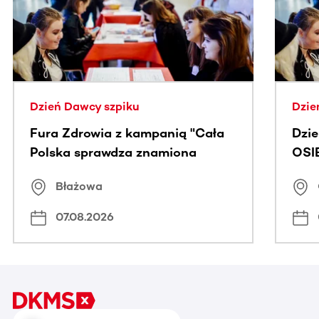
Dzień Dawcy szpiku
Dzie
Fura Zdrowia z kampanią "Cała
Dzi
Polska sprawdza znamiona
OSI
Błażowa
07.08.2026