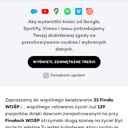
Aby wyświetlić treści od Google,
Spotify, Vimeo i Issuu potrzebujemy
Twojej dodatkowej zgody na
przechowywanie cookies i wybranych
danych.
WYŚWIETL ZEWNĘTRZNE TREŚCI
Zarządzanie zgodami
Zapraszamy do wspólnego świętowania
33 Finału
WOŚP
i … wspólnego ratowania życia! Już
129
pacjentów dzięki dawcom zarejestrowanym na przy
Finałach WOŚP
otrzymało drugą szansę na życie! Być
może to właśnie Ty jesteś bohaterem, który podaruje