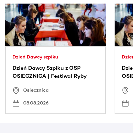
Ta sekcja zawiera treści przewijane w poziomie. Użyj kl
Dzień Dawcy szpiku
Dzie
Dzień Dawcy Szpiku z OSP
Dzi
OSIECZNICA | Festiwal Ryby
OSI
Osiecznica
08.08.2026