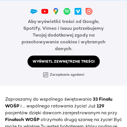
Aby wyświetlić treści od Google,
Spotify, Vimeo i Issuu potrzebujemy
Twojej dodatkowej zgody na
przechowywanie cookies i wybranych
danych.
WYŚWIETL ZEWNĘTRZNE TREŚCI
Zarządzanie zgodami
Zapraszamy do wspólnego świętowania
33 Finału
WOŚP
i … wspólnego ratowania życia! Już
129
pacjentów dzięki dawcom zarejestrowanym na przy
Finałach WOŚP
otrzymało drugą szansę na życie! Być
może to właśnie Ty jesteś bohaterem, który podaruje