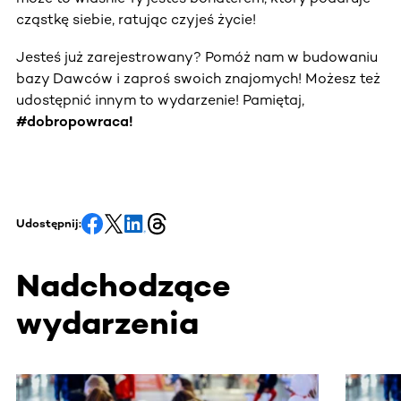
cząstkę siebie, ratując czyjeś życie!
Jesteś już zarejestrowany? Pomóż nam w budowaniu
bazy Dawców i zaproś swoich znajomych! Możesz też
udostępnić innym to wydarzenie! Pamiętaj,
#dobropowraca!
Udostępnij:
Nadchodzące
wydarzenia
Ta sekcja zawiera treści przewijane w poziomie. Użyj kl