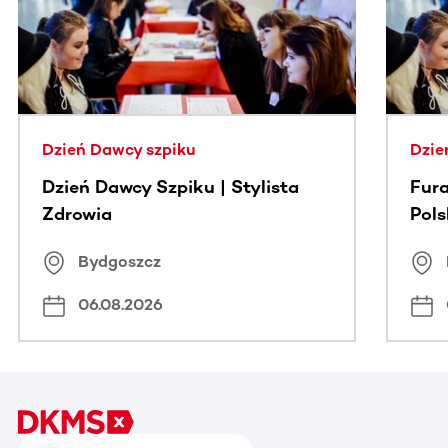
Dzień Dawcy szpiku
Dzie
Dzień Dawcy Szpiku | Stylista
Fura
Zdrowia
Pol
Bydgoszcz
06.08.2026