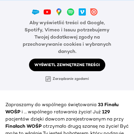
Aby wyświetlić treści od Google,
Spotify, Vimeo i Issuu potrzebujemy
Twojej dodatkowej zgody na
przechowywanie cookies i wybranych
danych.
WYŚWIETL ZEWNĘTRZNE TREŚCI
Zarządzanie zgodami
Zapraszamy do wspólnego świętowania
33 Finału
WOŚP
i … wspólnego ratowania życia! Już
129
pacjentów dzięki dawcom zarejestrowanym na przy
Finałach WOŚP
otrzymało drugą szansę na życie! Być
może to właśnie Ty jesteś bohaterem, który podaruje