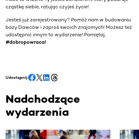
cząstkę siebie, ratując czyjeś życie!
Jesteś już zarejestrowany? Pomóż nam w budowaniu
bazy Dawców i zaproś swoich znajomych! Możesz też
udostępnić innym to wydarzenie! Pamiętaj,
#dobropowraca!
Udostępnij:
Nadchodzące
wydarzenia
Ta sekcja zawiera treści przewijane w poziomie. Użyj kl