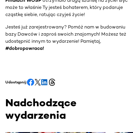
Finałach WOŚP
otrzymało drugą szansę na życie! Być
może to właśnie Ty jesteś bohaterem, który podaruje
cząstkę siebie, ratując czyjeś życie!
Jesteś już zarejestrowany? Pomóż nam w budowaniu
bazy Dawców i zaproś swoich znajomych! Możesz też
udostępnić innym to wydarzenie! Pamiętaj,
#dobropowraca!
Udostępnij:
Nadchodzące
wydarzenia