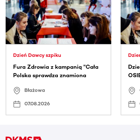
Ta sekcja zawiera treści przewijane w poziomie. Użyj kl
Dzień Dawcy szpiku
Dzie
Fura Zdrowia z kampanią "Cała
Dzi
Polska sprawdza znamiona
OSI
Błażowa
07.08.2026