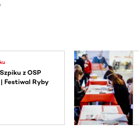
e
. Użyj klawisza Tab lub przesuń palcem, aby zobaczyć więce
ku
Szpiku z OSP
 Festiwal Ryby