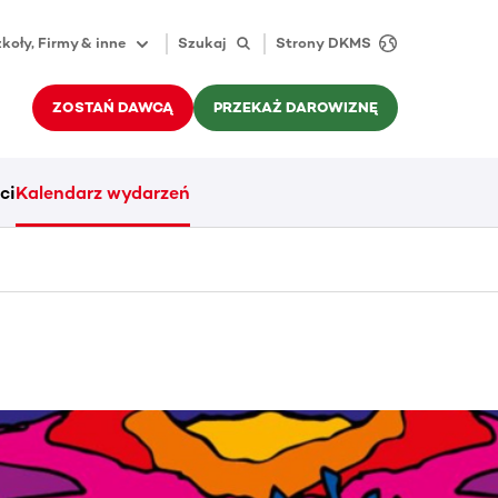
koły, Firmy & inne
Szukaj
Strony DKMS
ZOSTAŃ DAWCĄ
PRZEKAŻ DAROWIZNĘ
ci
Kalendarz wydarzeń