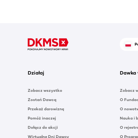
P
Działaj
Dawka 
Zobacz wszystko
Zobacz 
Zostań Dawcą
O Funda
Przekaż darowiznę
O nowotw
Pomóż inaczej
Nauka i 
Dołącz do akcji
O rejestr
Wirtualne Dni Dawcy
O Progra