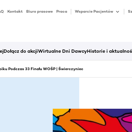
AQ
Kontakt
Biuro prasowe
Praca
Wsparcie Pacjentów
Sz
ej
Dołącz do akcji
Wirtualne Dni Dawcy
Historie i aktualnoś
piku Podczas 33 Finału WOŚP | Świerczyniec