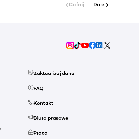
Cofnij
Dalej
Zaktualizuj dane
FAQ
Kontakt
Biuro prasowe
h
Praca