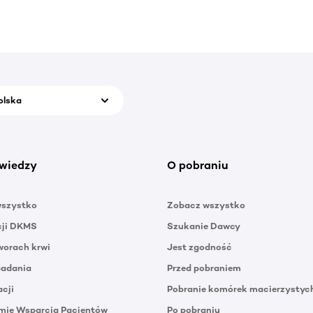
olska
wiedzy
O pobraniu
wszystko
Zobacz wszystko
cji DKMS
Szukanie Dawcy
orach krwi
Jest zgodność
badania
Przed pobraniem
acji
Pobranie komórek macierzystyc
mie Wsparcia Pacjentów
Po pobraniu