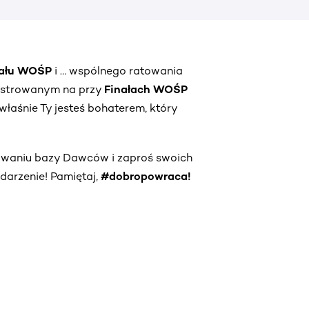
nału WOŚP
i … wspólnego ratowania
estrowanym na przy
Finałach WOŚP
właśnie Ty jesteś bohaterem, który
owaniu bazy Dawców i zaproś swoich
darzenie! Pamiętaj,
#dobropowraca!