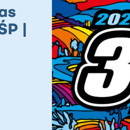
as
ŚP |