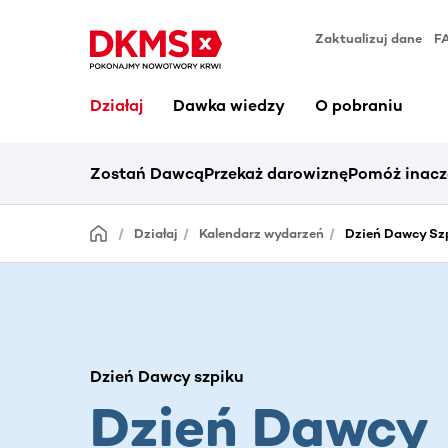
Zaktualizuj dane
F
Działaj
Dawka wiedzy
O pobraniu
Zostań Dawcą
Przekaż darowiznę
Pomóż inacz
Działaj
Kalendarz wydarzeń
Dzień Dawcy Sz
Dzień Dawcy szpiku
Dzień Dawcy