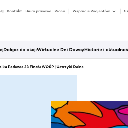
AQ
Kontakt
Biuro prasowe
Praca
Wsparcie Pacjentów
Sz
ej
Dołącz do akcji
Wirtualne Dni Dawcy
Historie i aktualnoś
iku Podczas 33 Finału WOŚP | Ustrzyki Dolne