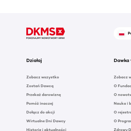
P
Działaj
Dawka 
Zobacz wszystko
Zobacz 
Zostań Dawcą
O Funda
Przekaż darowiznę
O nowotw
Pomóż inaczej
Nauka i 
Dołącz do akcji
O rejestr
Wirtualne Dni Dawcy
O Progra
Historie i aktualności
Zdrowy 