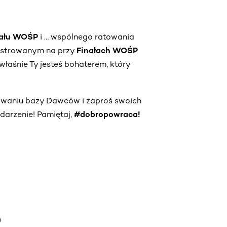
nału WOŚP
i … wspólnego ratowania
estrowanym na przy
Finałach WOŚP
właśnie Ty jesteś bohaterem, który
owaniu bazy Dawców i zaproś swoich
darzenie! Pamiętaj,
#dobropowraca!
e