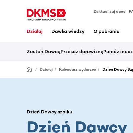
Zaktualizuj dane
F
Działaj
Dawka wiedzy
O pobraniu
Zostań Dawcą
Przekaż darowiznę
Pomóż inacz
Działaj
Kalendarz wydarzeń
Dzień Dawcy Szp
Dzień Dawcy szpiku
Dzień Dawcy