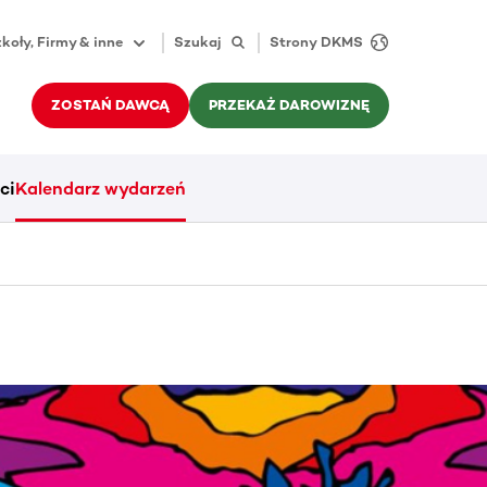
koły, Firmy & inne
Szukaj
Strony DKMS
ZOSTAŃ DAWCĄ
PRZEKAŻ DAROWIZNĘ
ci
Kalendarz wydarzeń