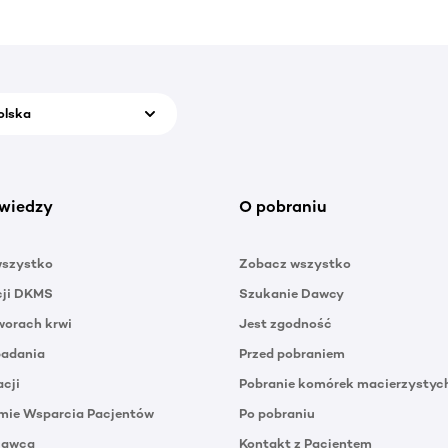
olska
wiedzy
O pobraniu
wszystko
Zobacz wszystko
cji DKMS
Szukanie Dawcy
orach krwi
Jest zgodność
badania
Przed pobraniem
acji
Pobranie komórek macierzystyc
mie Wsparcia Pacjentów
Po pobraniu
Dawca
Kontakt z Pacjentem