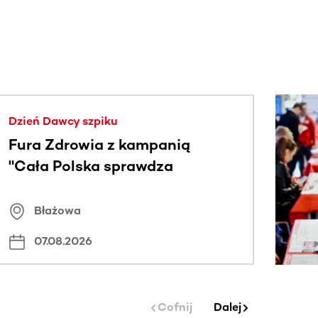
j.
Dzień Dawcy szpiku
Fura Zdrowia z kampanią
"Cała Polska sprawdza
znamiona
Błażowa
07.08.2026
Cofnij
Dalej