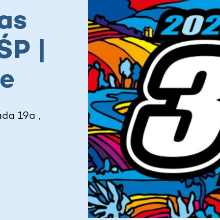
as
ŚP |
ne
da 19a ,