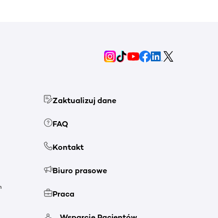
Zaktualizuj dane
FAQ
Kontakt
Biuro prasowe
h
Praca
Wsparcie Pacjentów