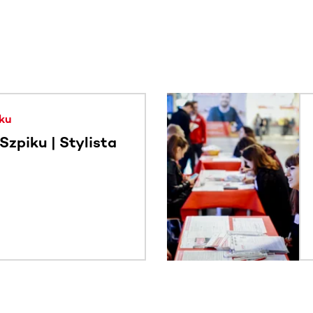
. Użyj klawisza Tab lub przesuń palcem, aby zobaczyć więce
ku
zpiku | Stylista