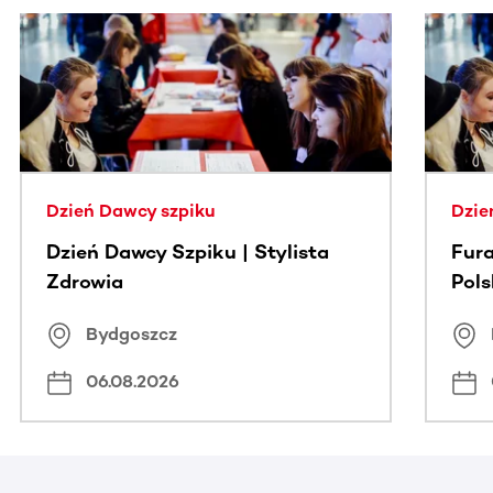
Ta sekcja zawiera treści przewijane w poziomie. Użyj kl
Dzień Dawcy szpiku
Dzie
Dzień Dawcy Szpiku | Stylista
Fura
Zdrowia
Pol
Bydgoszcz
06.08.2026