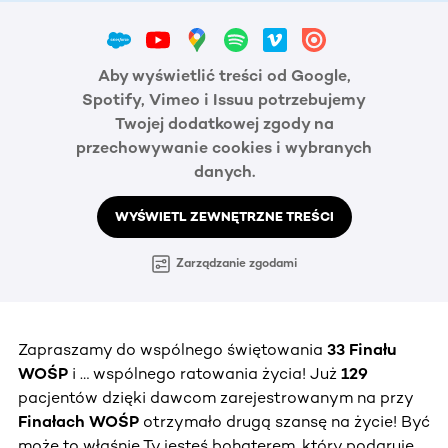
Aby wyświetlić treści od Google,
Spotify, Vimeo i Issuu potrzebujemy
Twojej dodatkowej zgody na
przechowywanie cookies i wybranych
danych.
WYŚWIETL ZEWNĘTRZNE TREŚCI
Zarządzanie zgodami
Zapraszamy do wspólnego świętowania
33 Finału
WOŚP
i … wspólnego ratowania życia! Już
129
pacjentów dzięki dawcom zarejestrowanym na przy
Finałach WOŚP
otrzymało drugą szansę na życie! Być
może to właśnie Ty jesteś bohaterem, który podaruje