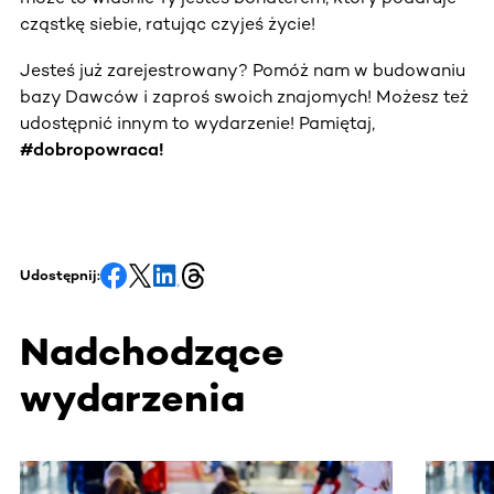
cząstkę siebie, ratując czyjeś życie!
Jesteś już zarejestrowany? Pomóż nam w budowaniu
bazy Dawców i zaproś swoich znajomych! Możesz też
udostępnić innym to wydarzenie! Pamiętaj,
#dobropowraca!
Udostępnij:
Nadchodzące
wydarzenia
Ta sekcja zawiera treści przewijane w poziomie. Użyj kl