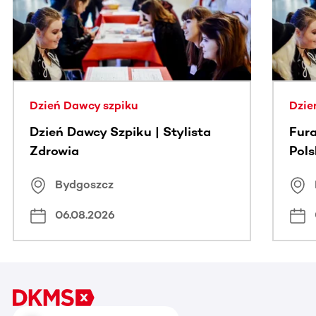
Dzień Dawcy szpiku
Dzie
Dzień Dawcy Szpiku | Stylista
Fura
Zdrowia
Pol
Bydgoszcz
06.08.2026