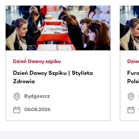
Ta sekcja zawiera treści przewijane w poziomie. Użyj kl
Dzień Dawcy szpiku
Dzie
Dzień Dawcy Szpiku | Stylista
Fura
Zdrowia
Pol
Bydgoszcz
06.08.2026