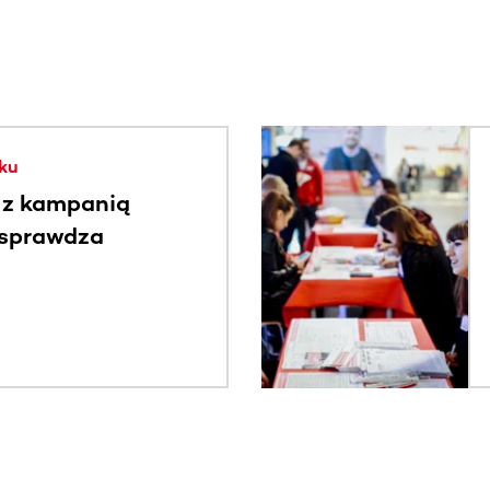
. Użyj klawisza Tab lub przesuń palcem, aby zobaczyć więce
ku
 z kampanią
 sprawdza