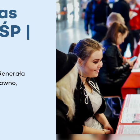
as
ŚP |
Generała
owno,