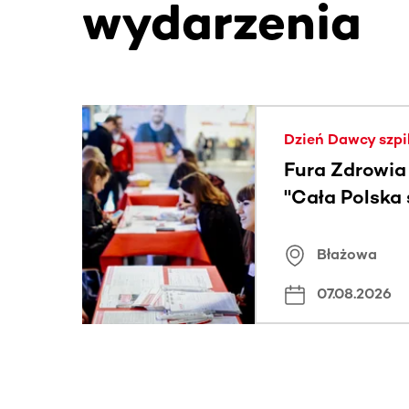
wydarzenia
Ta sekcja zawiera treści przewijane w poziomie
Dzień Dawcy szpi
Fura Zdrowia
"Cała Polska
znamiona
Błażowa
07.08.2026