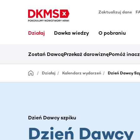
Zaktualizuj dane
F
Działaj
Dawka wiedzy
O pobraniu
Zostań Dawcą
Przekaż darowiznę
Pomóż inacz
Działaj
Kalendarz wydarzeń
Dzień Dawcy Sz
Dzień Dawcy szpiku
Dzień Dawcy