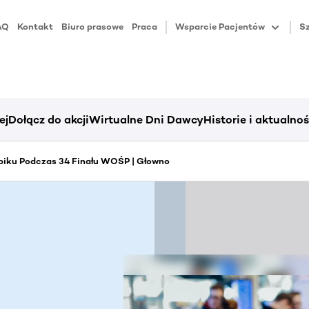
AQ
Kontakt
Biuro prasowe
Praca
Wsparcie Pacjentów
Sz
ej
Dołącz do akcji
Wirtualne Dni Dawcy
Historie i aktualnoś
piku Podczas 34 Finału WOŚP | Głowno