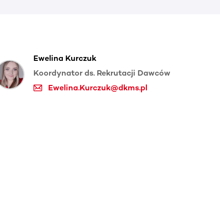
Ewelina Kurczuk
Koordynator ds. Rekrutacji Dawców
Ewelina.Kurczuk@dkms.pl