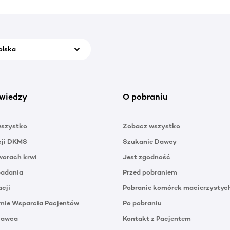
olska
wiedzy
O pobraniu
wszystko
Zobacz wszystko
cji DKMS
Szukanie Dawcy
orach krwi
Jest zgodność
badania
Przed pobraniem
acji
Pobranie komórek macierzystyc
mie Wsparcia Pacjentów
Po pobraniu
Dawca
Kontakt z Pacjentem