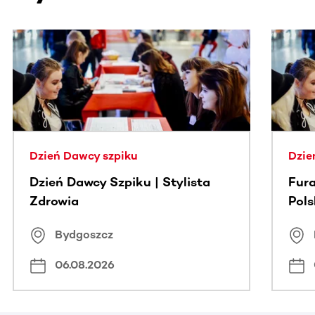
Ta sekcja zawiera treści przewijane w poziomie. Użyj kl
Dzień Dawcy szpiku
Dzie
Dzień Dawcy Szpiku | Stylista
Fura
Zdrowia
Pol
Bydgoszcz
06.08.2026