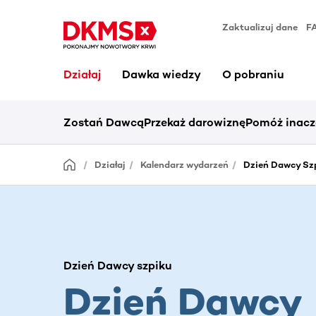
Zaktualizuj dane
F
Działaj
Dawka wiedzy
O pobraniu
Zostań Dawcą
Przekaż darowiznę
Pomóż inacz
Działaj
Kalendarz wydarzeń
Dzień Dawcy Sz
Dzień Dawcy szpiku
Dzień Dawcy