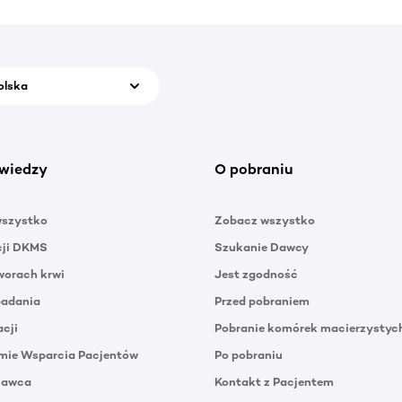
olska
wiedzy
O pobraniu
wszystko
Zobacz wszystko
cji DKMS
Szukanie Dawcy
orach krwi
Jest zgodność
badania
Przed pobraniem
acji
Pobranie komórek macierzystyc
mie Wsparcia Pacjentów
Po pobraniu
Dawca
Kontakt z Pacjentem