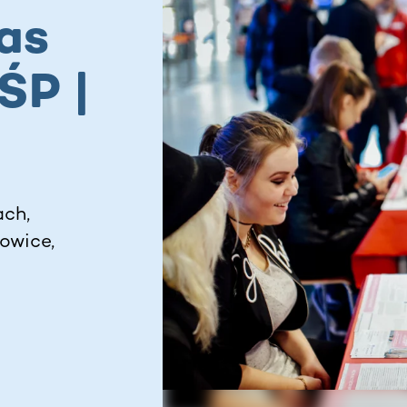
as
ŚP |
ach,
owice,