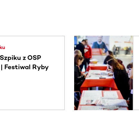
. Użyj klawisza Tab lub przesuń palcem, aby zobaczyć więce
ku
Szpiku z OSP
 Festiwal Ryby