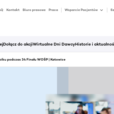
AQ
Kontakt
Biuro prasowe
Praca
Wsparcie Pacjentów
Sz
ej
Dołącz do akcji
Wirtualne Dni Dawcy
Historie i aktualnoś
piku podczas 34 Finału WOŚP | Katowice