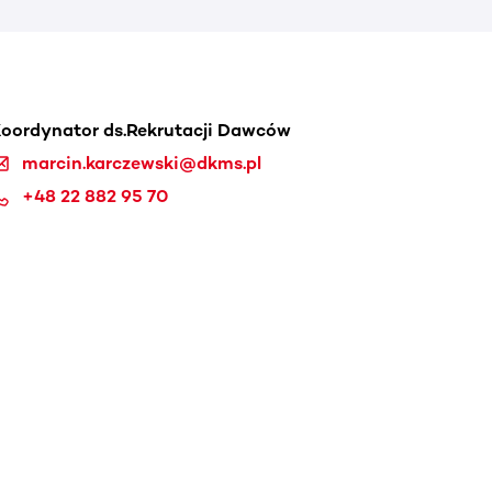
oordynator ds.Rekrutacji Dawców
marcin.karczewski@dkms.pl
+48 22 882 95 70