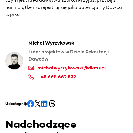
czym jest idea dawstwa szpiku! Przyjdź, przybij z
nami piątkę i zarejestruj się jako potencjalny Dawca
szpiku!
Michał Wyrzykowski
Lider projektów w Dziale Rekrutacji
Dawców
michal.wyrzykowski@dkms.pl
+48 668 669 832
Udostępnij:
Nadchodzące