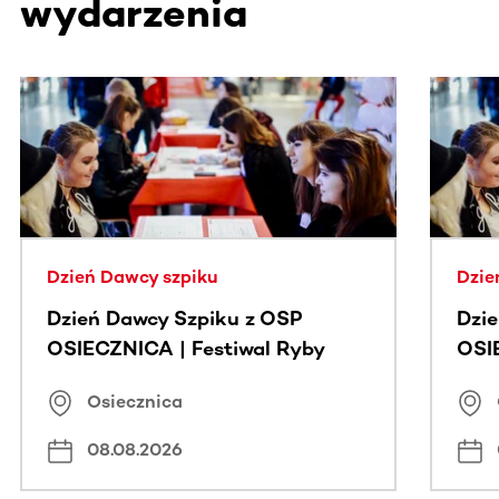
wydarzenia
Ta sekcja zawiera treści przewijane w poziomie. Użyj kl
Dzień Dawcy szpiku
Dzie
Dzień Dawcy Szpiku z OSP
Dzi
OSIECZNICA | Festiwal Ryby
OSI
Osiecznica
08.08.2026