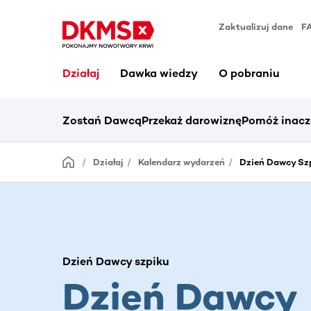
Zaktualizuj dane
F
Działaj
Dawka wiedzy
O pobraniu
Zostań Dawcą
Przekaż darowiznę
Pomóż inacz
Działaj
Kalendarz wydarzeń
Dzień Dawcy Szp
Dzień Dawcy szpiku
Dzień Dawcy