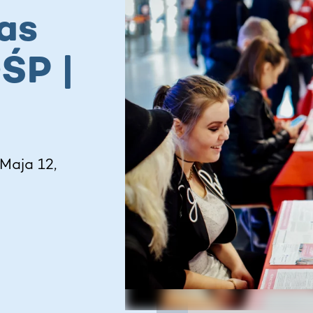
as
ŚP |
Maja 12,