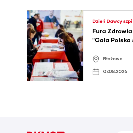
Ta sekcja zawiera treści przewijane w poziomie
Dzień Dawcy szpi
Fura Zdrowia
"Cała Polska
znamiona
Błażowa
07.08.2026