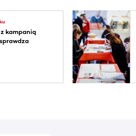
. Użyj klawisza Tab lub przesuń palcem, aby zobaczyć więce
ku
 z kampanią
 sprawdza