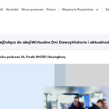
AQ
Kontakt
Biuro prasowe
Praca
Wsparcie Pacjentów
Sz
ej
Dołącz do akcji
Wirtualne Dni Dawcy
Historie i aktualnoś
iku podczas 34. finału WOŚP | Koziegłowy