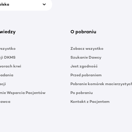
olska
wiedzy
O pobraniu
wszystko
Zobacz wszystko
cji DKMS
Szukanie Dawcy
orach krwi
Jest zgodność
badania
Przed pobraniem
acji
Pobranie komórek macierzystyc
mie Wsparcia Pacjentów
Po pobraniu
Dawca
Kontakt z Pacjentem