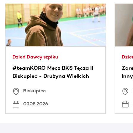
Ta sekcja zawiera treści przewijane w poziomie. Użyj kl
Dzień Dawcy szpiku
Dzie
#teamKORO Mecz BKS Tęcza II
Zare
Biskupiec - Drużyna Wielkich
Inny
Serc
Puc
Biskupiec
09.08.2026