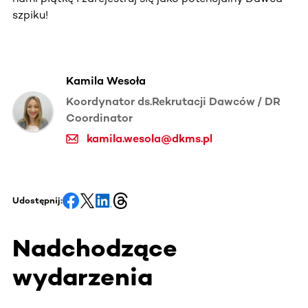
szpiku!
Kamila Wesoła
Koordynator ds.Rekrutacji Dawców / DR
Coordinator
kamila.wesola@dkms.pl
Udostępnij:
Nadchodzące
wydarzenia