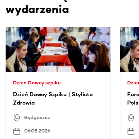
wydarzenia
Ta sekcja zawiera treści przewijane w poziomie. Użyj kl
Dzień Dawcy szpiku
Dzie
Dzień Dawcy Szpiku | Stylista
Fura
Zdrowia
Pol
Bydgoszcz
06.08.2026