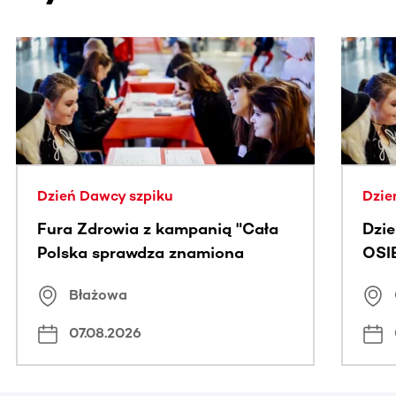
Ta sekcja zawiera treści przewijane w poziomie. Użyj kl
Dzień Dawcy szpiku
Dzie
Fura Zdrowia z kampanią "Cała
Dzi
Polska sprawdza znamiona
OSI
Błażowa
07.08.2026