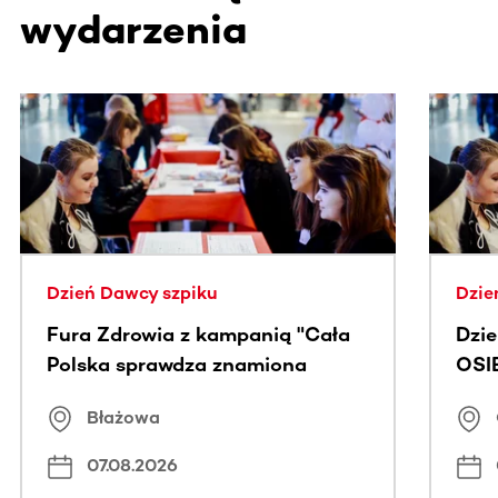
wydarzenia
Ta sekcja zawiera treści przewijane w poziomie. Użyj kl
Dzień Dawcy szpiku
Dzie
Fura Zdrowia z kampanią "Cała
Dzi
Polska sprawdza znamiona
OSI
Błażowa
07.08.2026