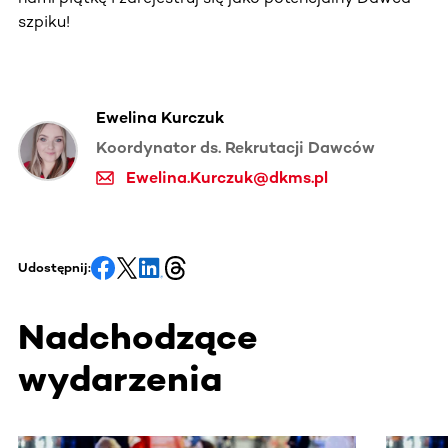
szpiku!
Ewelina Kurczuk
Koordynator ds. Rekrutacji Dawców
Ewelina.Kurczuk@dkms.pl
Udostępnij:
Nadchodzące
wydarzenia
Ta sekcja zawiera treści przewijane w poziomie. Użyj kl