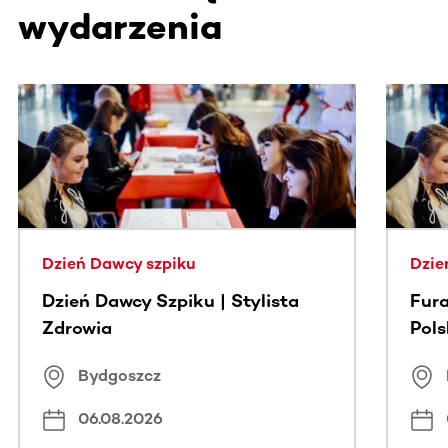
wydarzenia
Ta sekcja zawiera treści przewijane w poziomie. Użyj kl
Dzień Dawcy szpiku
Dzie
Dzień Dawcy Szpiku | Stylista
Fura
Zdrowia
Pol
Bydgoszcz
06.08.2026