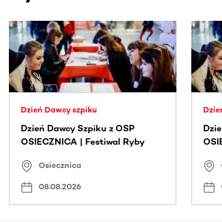
Ta sekcja zawiera treści przewijane w poziomie. Użyj kl
Dzień Dawcy szpiku
Dzie
Dzień Dawcy Szpiku z OSP
Dzi
OSIECZNICA | Festiwal Ryby
OSI
Osiecznica
08.08.2026