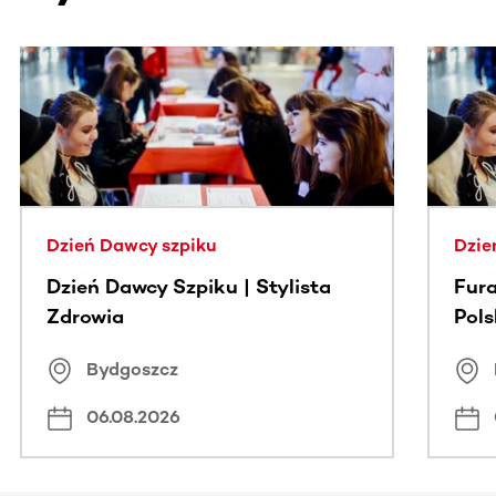
Ta sekcja zawiera treści przewijane w poziomie. Użyj kl
Dzień Dawcy szpiku
Dzie
Dzień Dawcy Szpiku | Stylista
Fura
Zdrowia
Pol
Bydgoszcz
06.08.2026