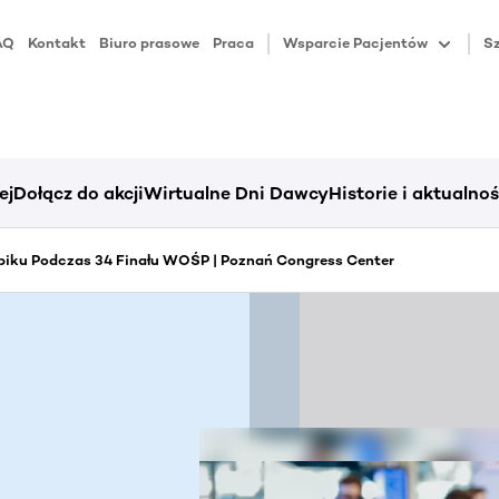
AQ
Kontakt
Biuro prasowe
Praca
Wsparcie Pacjentów
Sz
ej
Dołącz do akcji
Wirtualne Dni Dawcy
Historie i aktualnoś
piku Podczas 34 Finału WOŚP | Poznań Congress Center