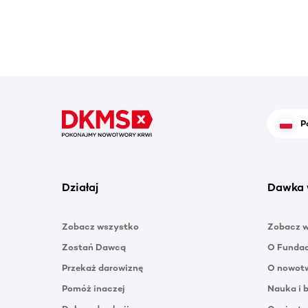
P
Działaj
Dawka 
Zobacz wszystko
Zobacz 
Zostań Dawcą
O Funda
Przekaż darowiznę
O nowotw
Pomóż inaczej
Nauka i 