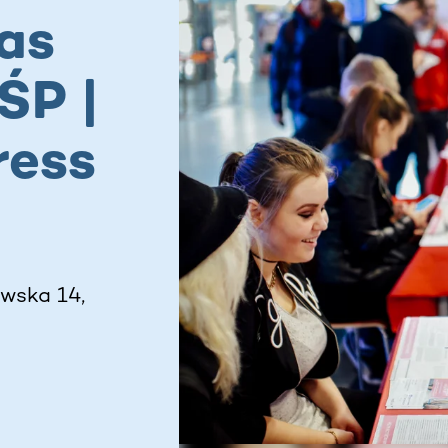
as
ŚP |
ress
wska 14,