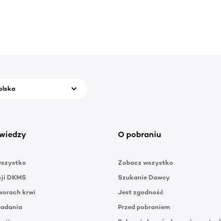
olska
wiedzy
O pobraniu
wszystko
Zobacz wszystko
cji DKMS
Szukanie Dawcy
orach krwi
Jest zgodność
badania
Przed pobraniem