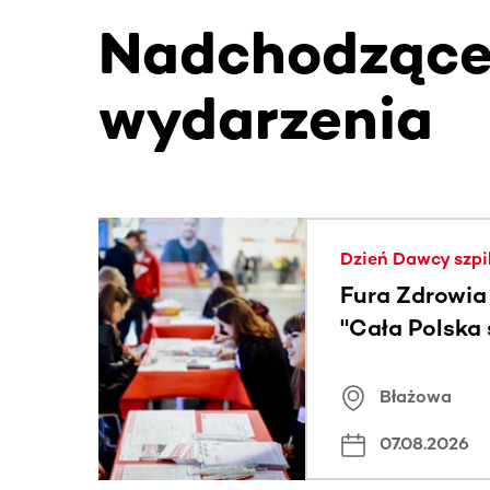
Nadchodząc
wydarzenia
Ta sekcja zawiera treści przewijane w poziomie
Dzień Dawcy szpi
Fura Zdrowia
"Cała Polska
znamiona
Błażowa
07.08.2026