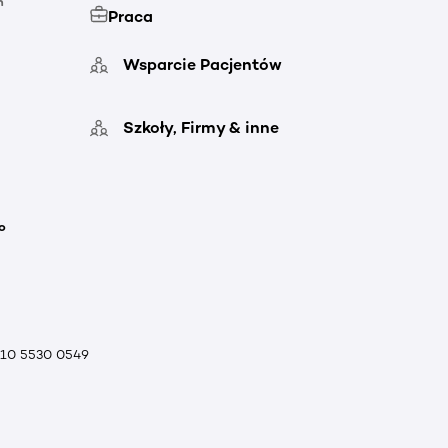
h
Praca
Wsparcie Pacjentów
Szkoły, Firmy & inne
o
010 5530 0549