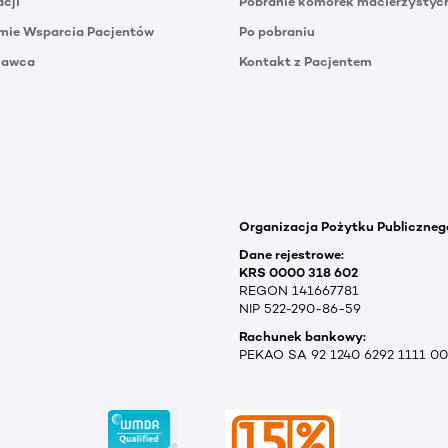
acji
Pobranie komórek macierzystyc
mie Wsparcia Pacjentów
Po pobraniu
Dawca
Kontakt z Pacjentem
Organizacja Pożytku Publiczneg
Dane rejestrowe:
KRS 0000 318 602
REGON 141667781
NIP 522-290-86-59
Rachunek bankowy:
PEKAO SA 92 1240 6292 1111 0