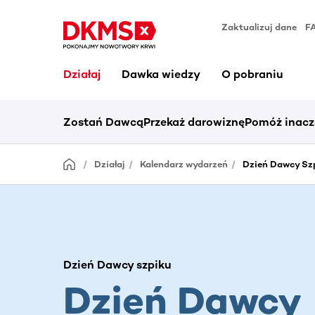
Zaktualizuj dane
F
Działaj
Dawka wiedzy
O pobraniu
Zostań Dawcą
Przekaż darowiznę
Pomóż inacz
Działaj
Kalendarz wydarzeń
Dzień Dawcy Sz
Dzień Dawcy szpiku
Dzień Dawcy