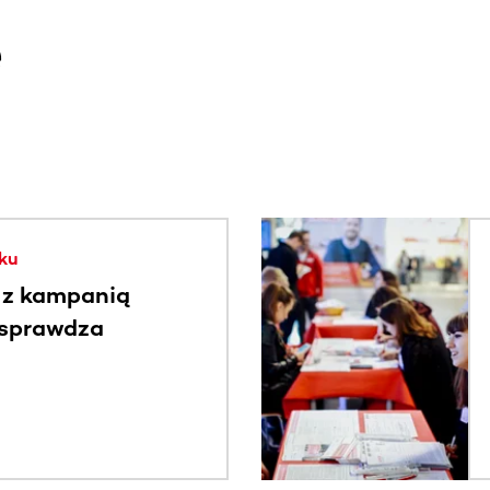
e
. Użyj klawisza Tab lub przesuń palcem, aby zobaczyć więce
ku
 z kampanią
 sprawdza