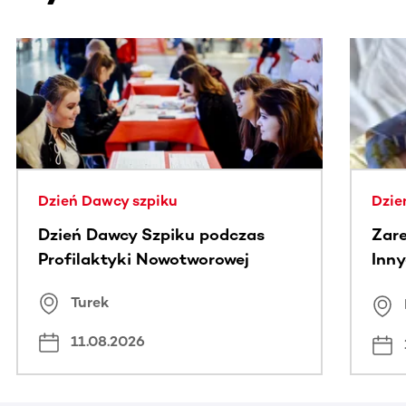
Ta sekcja zawiera treści przewijane w poziomie. Użyj kl
Dzień Dawcy szpiku
Dzie
Dzień Dawcy Szpiku podczas
Zare
Profilaktyki Nowotworowej
Inny
spo
Turek
Bus
11.08.2026