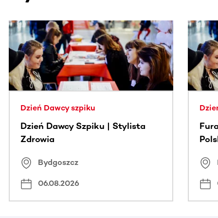
Ta sekcja zawiera treści przewijane w poziomie. Użyj kl
Dzień Dawcy szpiku
Dzie
Dzień Dawcy Szpiku | Stylista
Fura
Zdrowia
Pol
Bydgoszcz
06.08.2026