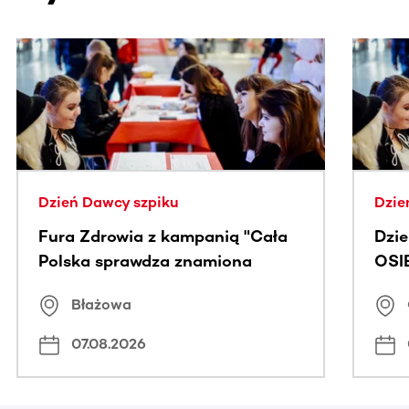
Ta sekcja zawiera treści przewijane w poziomie. Użyj kl
Dzień Dawcy szpiku
Dzie
Fura Zdrowia z kampanią "Cała
Dzi
Polska sprawdza znamiona
OSI
Błażowa
07.08.2026