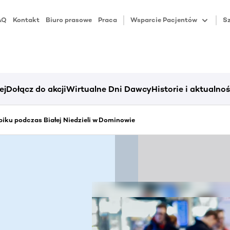
AQ
Kontakt
Biuro prasowe
Praca
Wsparcie Pacjentów
Sz
ej
Dołącz do akcji
Wirtualne Dni Dawcy
Historie i aktualnoś
iku podczas Białej Niedzieli w Dominowie