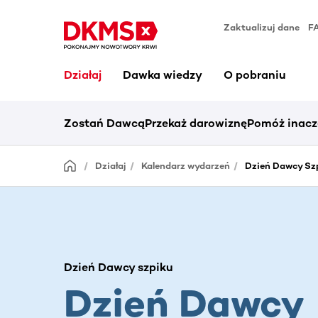
Zaktualizuj dane
F
Działaj
Dawka wiedzy
O pobraniu
Zostań Dawcą
Przekaż darowiznę
Pomóż inacz
Działaj
Kalendarz wydarzeń
Dzień Dawcy Szp
Dzień Dawcy szpiku
Dzień Dawcy