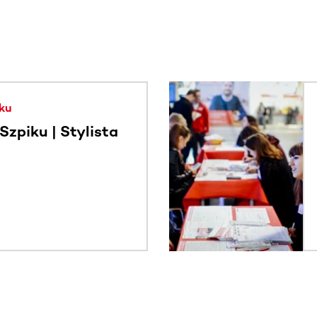
. Użyj klawisza Tab lub przesuń palcem, aby zobaczyć więce
ku
zpiku | Stylista