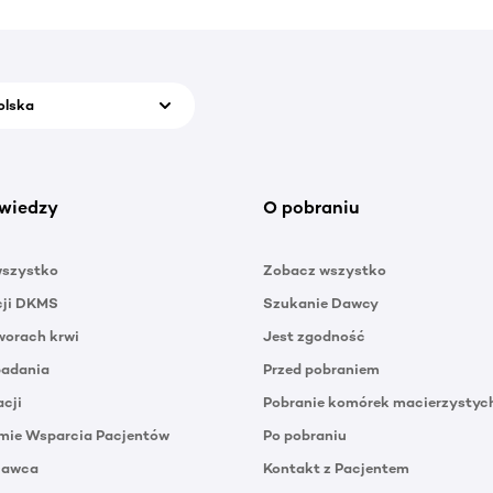
olska
wiedzy
O pobraniu
wszystko
Zobacz wszystko
cji DKMS
Szukanie Dawcy
orach krwi
Jest zgodność
badania
Przed pobraniem
acji
Pobranie komórek macierzystyc
mie Wsparcia Pacjentów
Po pobraniu
Dawca
Kontakt z Pacjentem