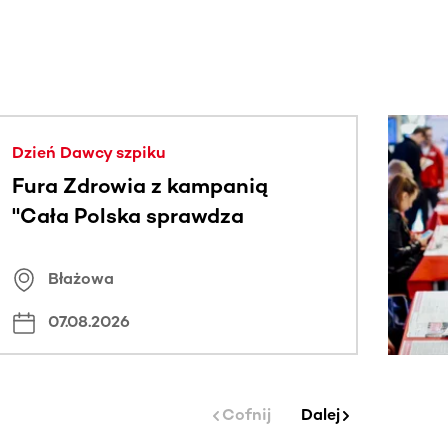
j.
Dzień Dawcy szpiku
Fura Zdrowia z kampanią
"Cała Polska sprawdza
znamiona
Błażowa
07.08.2026
Cofnij
Dalej