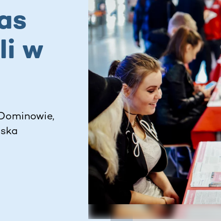
as
li w
Dominowie,
lska