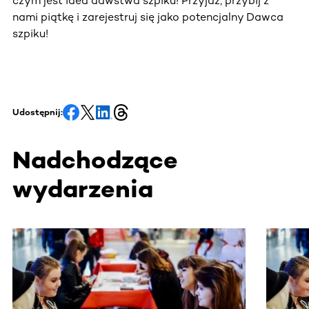
czym jest idea dawstwa szpiku! Przyjdź, przybij z
nami piątkę i zarejestruj się jako potencjalny Dawca
szpiku!
Udostępnij:
Nadchodzące
wydarzenia
Ta sekcja zawiera treści przewijane w poziomie. Użyj kl