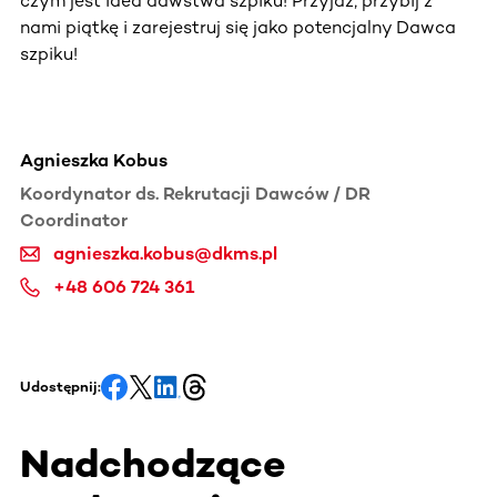
czym jest idea dawstwa szpiku! Przyjdź, przybij z
nami piątkę i zarejestruj się jako potencjalny Dawca
szpiku!
Agnieszka Kobus
Koordynator ds. Rekrutacji Dawców / DR
Coordinator
agnieszka.kobus@dkms.pl
+48 606 724 361
Udostępnij:
Nadchodzące