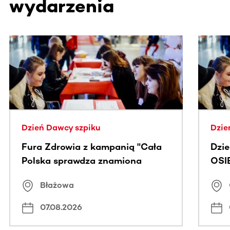
wydarzenia
Ta sekcja zawiera treści przewijane w poziomie. Użyj kl
Dzień Dawcy szpiku
Dzie
Fura Zdrowia z kampanią "Cała
Dzi
Polska sprawdza znamiona
OSI
Błażowa
07.08.2026