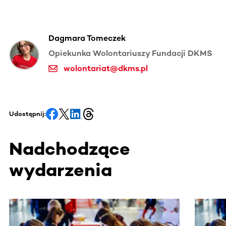
Dagmara Tomeczek
Opiekunka Wolontariuszy Fundacji DKMS
wolontariat@dkms.pl
Udostępnij:
Nadchodzące
wydarzenia
Ta sekcja zawiera treści przewijane w poziomie. Użyj kl