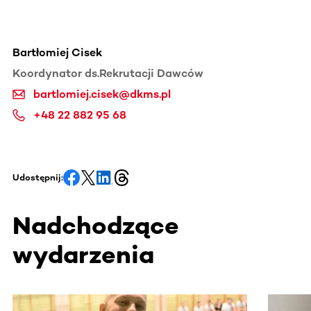
Bartłomiej Cisek
Koordynator ds.Rekrutacji Dawców
bartlomiej.cisek@dkms.pl
+48 22 882 95 68
Udostępnij:
Nadchodzące
wydarzenia
Ta sekcja zawiera treści przewijane w poziomie. Użyj kl