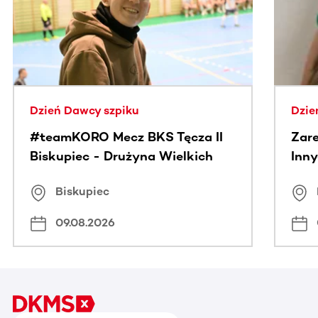
Dzień Dawcy szpiku
Dzie
#teamKORO Mecz BKS Tęcza II
Zare
Biskupiec - Drużyna Wielkich
Inny
Serc
Puc
Biskupiec
09.08.2026