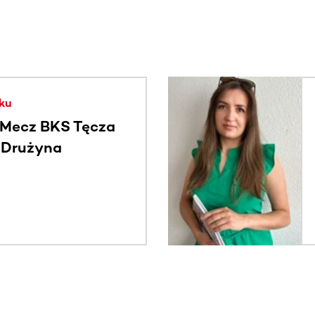
. Użyj klawisza Tab lub przesuń palcem, aby zobaczyć więce
ku
Mecz BKS Tęcza
- Drużyna
c