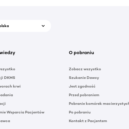
olska
wiedzy
O pobraniu
wszystko
Zobacz wszystko
cji DKMS
Szukanie Dawcy
orach krwi
Jest zgodność
badania
Przed pobraniem
acji
Pobranie komórek macierzystyc
mie Wsparcia Pacjentów
Po pobraniu
Dawca
Kontakt z Pacjentem