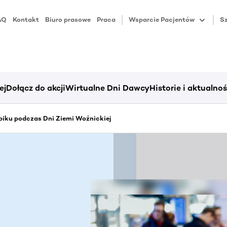
AQ
Kontakt
Biuro prasowe
Praca
Wsparcie Pacjentów
Sz
ej
Dołącz do akcji
Wirtualne Dni Dawcy
Historie i aktualnoś
piku podczas Dni Ziemi Woźnickiej