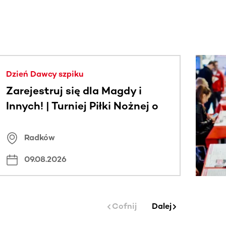
j.
Dzień Dawcy szpiku
Zarejestruj się dla Magdy i
Innych! | Turniej Piłki Nożnej o
Puchar Wójta Gminy Radków
Radków
09.08.2026
Cofnij
Dalej