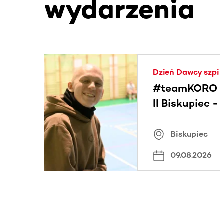
wydarzenia
Ta sekcja zawiera treści przewijane w poziomie
Dzień Dawcy szpi
#teamKORO 
II Biskupiec 
Wielkich Ser
Biskupiec
09.08.2026