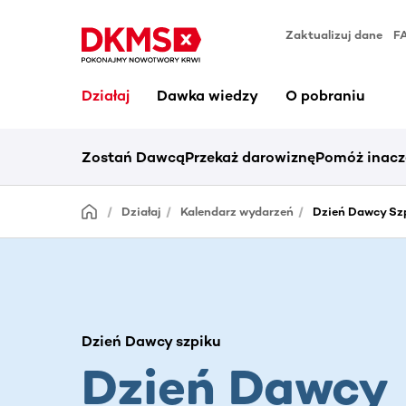
Zaktualizuj dane
F
Działaj
Dawka wiedzy
O pobraniu
Zostań Dawcą
Przekaż darowiznę
Pomóż inacz
Działaj
Kalendarz wydarzeń
Dzień Dawcy Sz
Dzień Dawcy szpiku
Dzień Dawcy