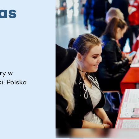
as
ry w
i, Polska