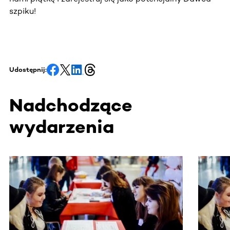
szpiku!
Udostępnij:
Nadchodzące
wydarzenia
Ta sekcja zawiera treści przewijane w poziomie. Użyj kl