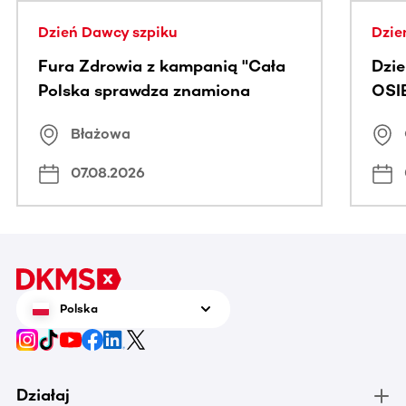
Dzień Dawcy szpiku
Dzie
Fura Zdrowia z kampanią "Cała
Dzi
Polska sprawdza znamiona
OSI
Błażowa
07.08.2026
Polska
Działaj