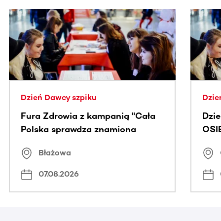
Ta sekcja zawiera treści przewijane w poziomie. Użyj kl
Dzień Dawcy szpiku
Dzie
Fura Zdrowia z kampanią "Cała
Dzi
Polska sprawdza znamiona
OSI
Błażowa
07.08.2026