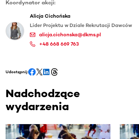
Koordynator akcji:
Alicja Cichońska
Lider Projektu w Dziale Rekrutacji Dawców
alicja.cichonska@dkms.pl
+48 668 669 763
Udostępnij:
Nadchodzące
wydarzenia
Ta sekcja zawiera treści przewijane w poziomie. Użyj kl