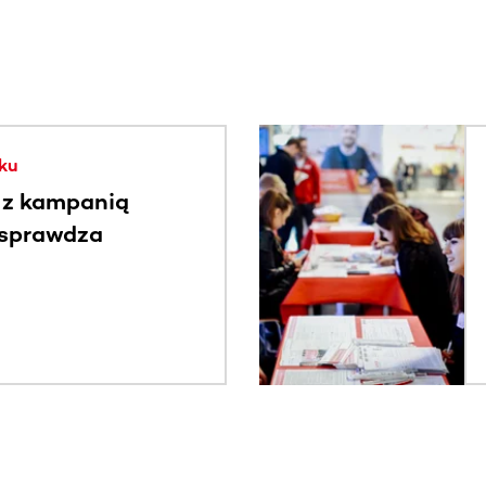
. Użyj klawisza Tab lub przesuń palcem, aby zobaczyć więce
ku
 z kampanią
 sprawdza