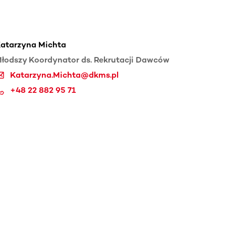
atarzyna Michta
łodszy Koordynator ds. Rekrutacji Dawców
Katarzyna.Michta@dkms.pl
+48 22 882 95 71