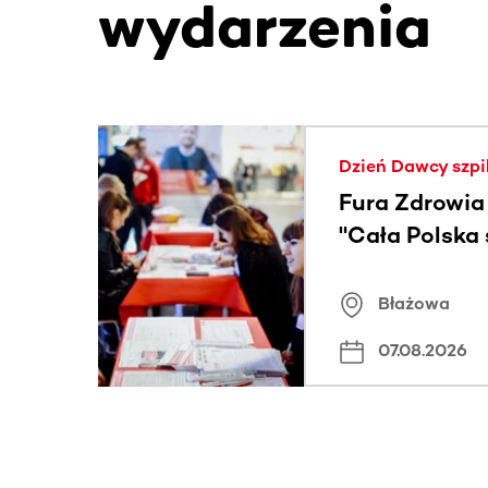
wydarzenia
Ta sekcja zawiera treści przewijane w poziomie
Dzień Dawcy szpi
Fura Zdrowia
"Cała Polska
znamiona
Błażowa
07.08.2026