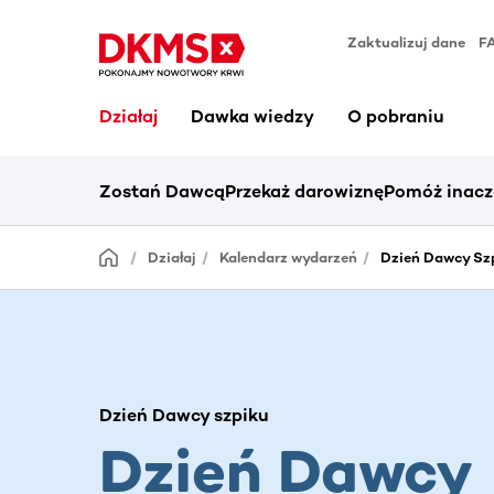
Zaktualizuj dane
F
Działaj
Dawka wiedzy
O pobraniu
Zostań Dawcą
Przekaż darowiznę
Pomóż inacz
Działaj
Kalendarz wydarzeń
Dzień Dawcy Szp
Dzień Dawcy szpiku
Dzień Dawcy