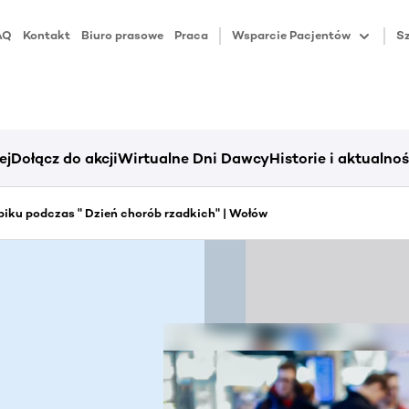
AQ
Kontakt
Biuro prasowe
Praca
Wsparcie Pacjentów
Sz
ej
Dołącz do akcji
Wirtualne Dni Dawcy
Historie i aktualnoś
iku podczas " Dzień chorób rzadkich" | Wołów