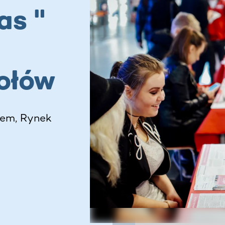
as "
ołów
zem, Rynek