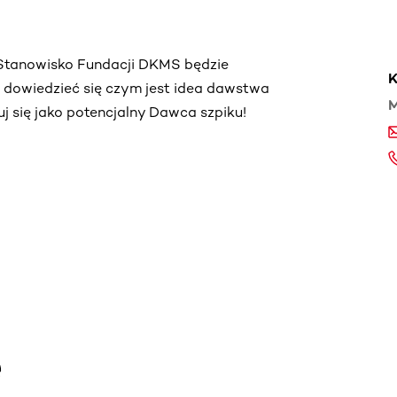
. Stanowisko Fundacji DKMS będzie
K
ą dowiedzieć się czym jest idea dawstwa
M
truj się jako potencjalny Dawca szpiku!
e