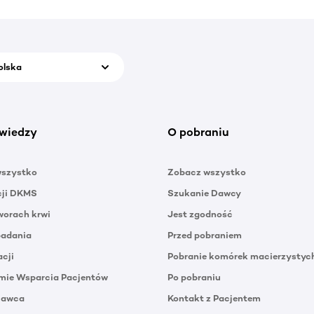
olska
wiedzy
O pobraniu
wszystko
Zobacz wszystko
cji DKMS
Szukanie Dawcy
orach krwi
Jest zgodność
badania
Przed pobraniem
acji
Pobranie komórek macierzystyc
mie Wsparcia Pacjentów
Po pobraniu
Dawca
Kontakt z Pacjentem