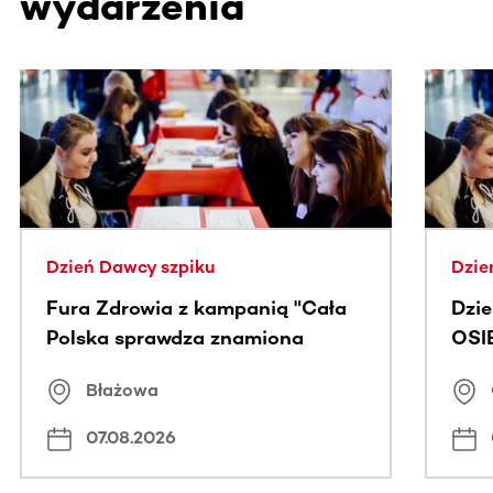
wydarzenia
Ta sekcja zawiera treści przewijane w poziomie. Użyj kl
Dzień Dawcy szpiku
Dzie
Fura Zdrowia z kampanią "Cała
Dzi
Polska sprawdza znamiona
OSI
Błażowa
07.08.2026