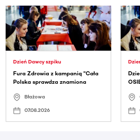
Ta sekcja zawiera treści przewijane w poziomie. Użyj kl
Dzień Dawcy szpiku
Dzie
Fura Zdrowia z kampanią "Cała
Dzi
Polska sprawdza znamiona
OSI
Błażowa
07.08.2026