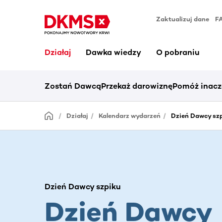
Zaktualizuj dane
F
Działaj
Dawka wiedzy
O pobraniu
Zostań Dawcą
Przekaż darowiznę
Pomóż inacz
Działaj
Kalendarz wydarzeń
Dzień Dawcy sz
Dzień Dawcy szpiku
Dzień Dawcy