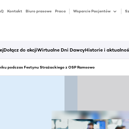
AQ
Kontakt
Biuro prasowe
Praca
Wsparcie Pacjentów
Sz
ej
Dołącz do akcji
Wirtualne Dni Dawcy
Historie i aktualnoś
piku podczas Festynu Strażackiego z OSP Ramsowo