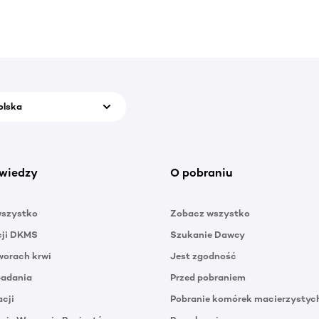
olska
wiedzy
O pobraniu
wszystko
Zobacz wszystko
cji DKMS
Szukanie Dawcy
orach krwi
Jest zgodność
badania
Przed pobraniem
acji
Pobranie komórek macierzystyc