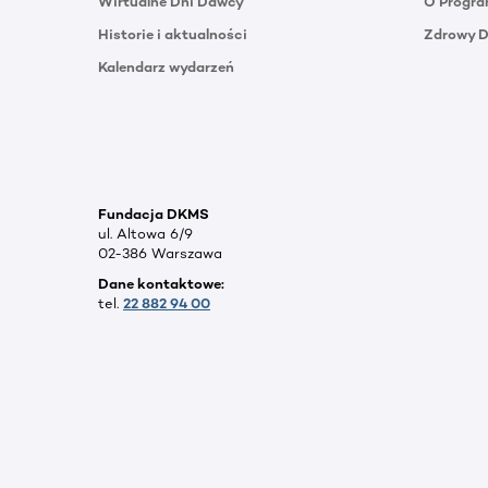
Wirtualne Dni Dawcy
O Progra
Historie i aktualności
Zdrowy 
Kalendarz wydarzeń
Fundacja DKMS
ul. Altowa 6/9
02-386 Warszawa
Dane kontaktowe:
tel.
22 882 94 00