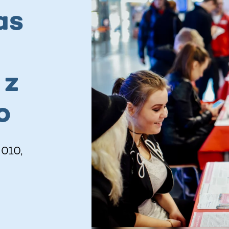
as
 z
o
010,