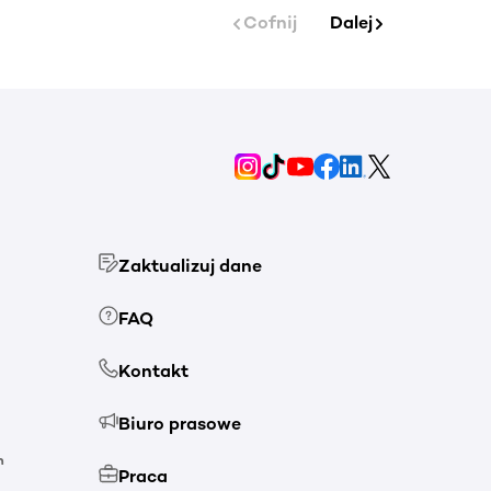
Cofnij
Dalej
Zaktualizuj dane
FAQ
Kontakt
Biuro prasowe
h
Praca