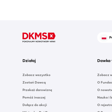
P
Działaj
Dawka 
Zobacz wszystko
Zobacz 
Zostań Dawcą
O Funda
Przekaż darowiznę
O nowotw
Pomóż inaczej
Nauka i 
Dołącz do akcji
O rejestr