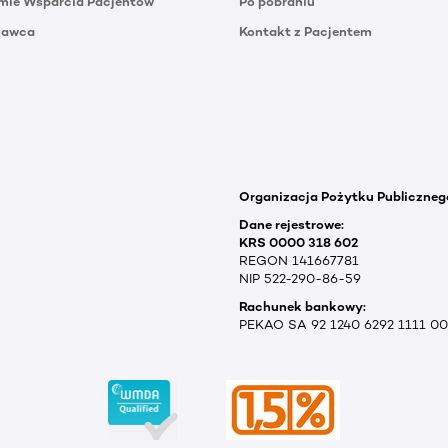
mie Wsparcia Pacjentów
Po pobraniu
Dawca
Kontakt z Pacjentem
Organizacja Pożytku Publiczneg
Dane rejestrowe:
KRS 0000 318 602
REGON 141667781
NIP 522-290-86-59
Rachunek bankowy:
PEKAO SA 92 1240 6292 1111 0