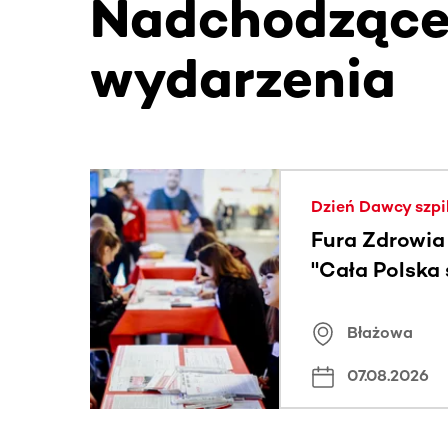
Nadchodząc
wydarzenia
Ta sekcja zawiera treści przewijane w poziomie
Dzień Dawcy szpi
Fura Zdrowia
"Cała Polska
znamiona
Błażowa
07.08.2026