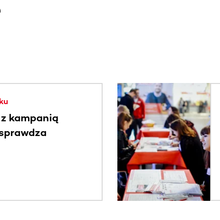
e
. Użyj klawisza Tab lub przesuń palcem, aby zobaczyć więce
ku
 z kampanią
 sprawdza