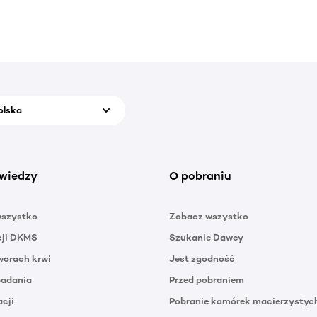
olska
wiedzy
O pobraniu
wszystko
Zobacz wszystko
cji DKMS
Szukanie Dawcy
orach krwi
Jest zgodność
badania
Przed pobraniem
acji
Pobranie komórek macierzystyc