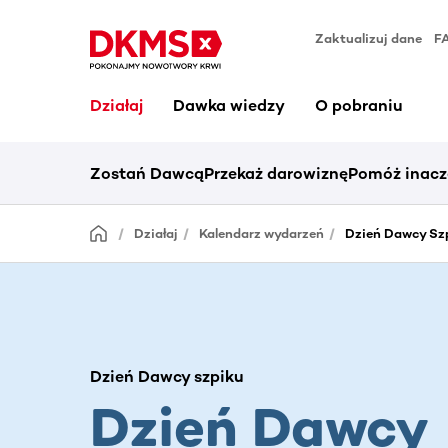
Zaktualizuj dane
F
Działaj
Dawka wiedzy
O pobraniu
Zostań Dawcą
Przekaż darowiznę
Pomóż inacz
Działaj
Kalendarz wydarzeń
Dzień Dawcy Szp
Dzień Dawcy szpiku
Dzień Dawcy