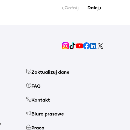
Cofnij
Dalej
Zaktualizuj dane
FAQ
Kontakt
Biuro prasowe
h
Praca