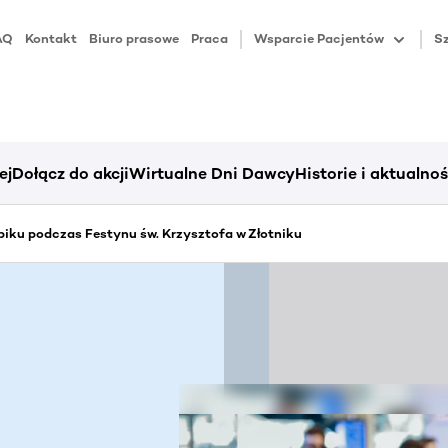
AQ
Kontakt
Biuro prasowe
Praca
Wsparcie Pacjentów
Sz
ej
Dołącz do akcji
Wirtualne Dni Dawcy
Historie i aktualnoś
iku podczas Festynu św. Krzysztofa w Złotniku