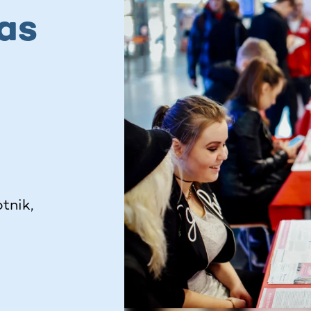
as
tnik,