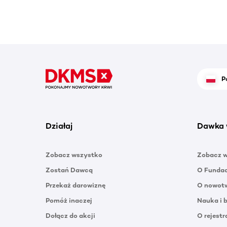
P
Działaj
Dawka 
Zobacz wszystko
Zobacz 
Zostań Dawcą
O Funda
Przekaż darowiznę
O nowotw
Pomóż inaczej
Nauka i 
Dołącz do akcji
O rejestr