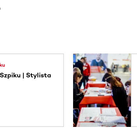
e
. Użyj klawisza Tab lub przesuń palcem, aby zobaczyć więce
ku
zpiku | Stylista