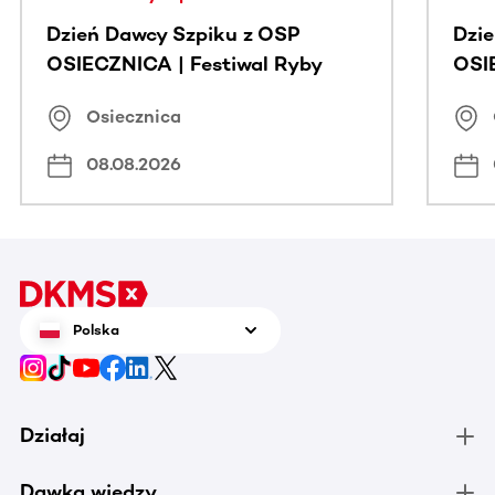
Dzień Dawcy Szpiku z OSP
Dzi
OSIECZNICA | Festiwal Ryby
OSI
Osiecznica
08.08.2026
Polska
Działaj
Dawka wiedzy