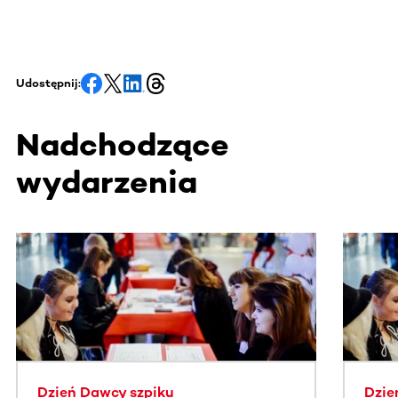
Udostępnij:
Nadchodzące
wydarzenia
Ta sekcja zawiera treści przewijane w poziomie. Użyj kl
Dzień Dawcy szpiku
Dzie