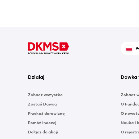
P
Działaj
Dawka 
Zobacz wszystko
Zobacz 
Zostań Dawcą
O Funda
Przekaż darowiznę
O nowotw
Pomóż inaczej
Nauka i 
Dołącz do akcji
O rejestr