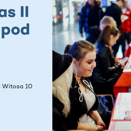
s II
 pod
o Witosa 10