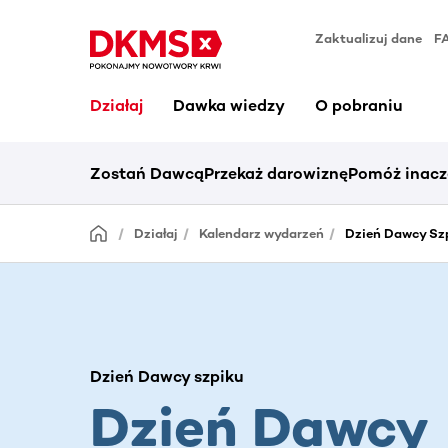
Zaktualizuj dane
F
Działaj
Dawka wiedzy
O pobraniu
Zostań Dawcą
Przekaż darowiznę
Pomóż inacz
Działaj
Kalendarz wydarzeń
Dzień Dawcy Szp
Dzień Dawcy szpiku
Dzień Dawcy