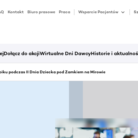
AQ
Kontakt
Biuro prasowe
Praca
Wsparcie Pacjentów
Sz
ej
Dołącz do akcji
Wirtualne Dni Dawcy
Historie i aktualnoś
iku podczas II Dnia Dziecka pod Zamkiem na Mirowie