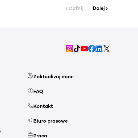
Cofnij
Dalej
Zaktualizuj dane
FAQ
Kontakt
Biuro prasowe
h
Praca