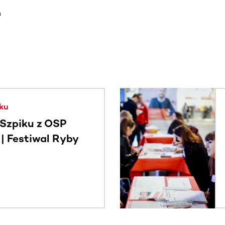
e
. Użyj klawisza Tab lub przesuń palcem, aby zobaczyć więce
ku
Szpiku z OSP
 Festiwal Ryby