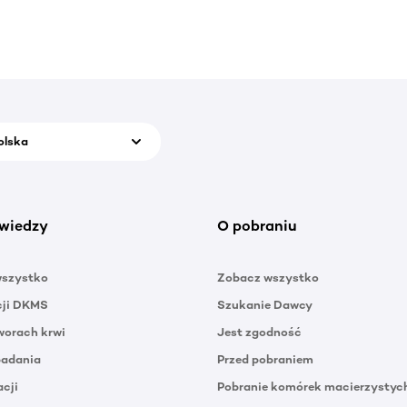
olska
wiedzy
O pobraniu
wszystko
Zobacz wszystko
cji DKMS
Szukanie Dawcy
orach krwi
Jest zgodność
badania
Przed pobraniem
acji
Pobranie komórek macierzystyc