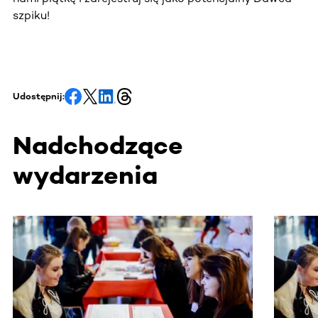
szpiku!
Udostępnij:
Nadchodzące
wydarzenia
Ta sekcja zawiera treści przewijane w poziomie. Użyj kl