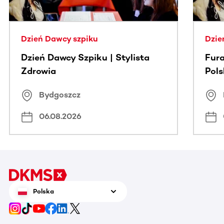
Dzień Dawcy szpiku
Dzie
Dzień Dawcy Szpiku | Stylista
Fura
Zdrowia
Pol
Bydgoszcz
06.08.2026
Polska