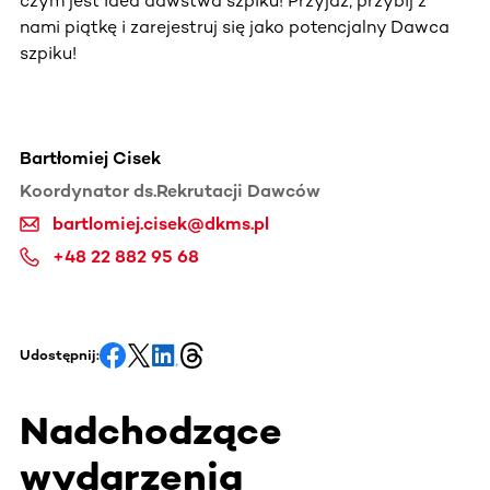
czym jest idea dawstwa szpiku! Przyjdź, przybij z
nami piątkę i zarejestruj się jako potencjalny Dawca
szpiku!
Bartłomiej Cisek
Koordynator ds.Rekrutacji Dawców
bartlomiej.cisek@dkms.pl
+48 22 882 95 68
Udostępnij:
Nadchodzące
wydarzenia