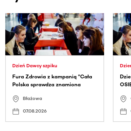
Ta sekcja zawiera treści przewijane w poziomie. Użyj kl
Dzień Dawcy szpiku
Dzie
Fura Zdrowia z kampanią "Cała
Dzi
Polska sprawdza znamiona
OSI
Błażowa
07.08.2026