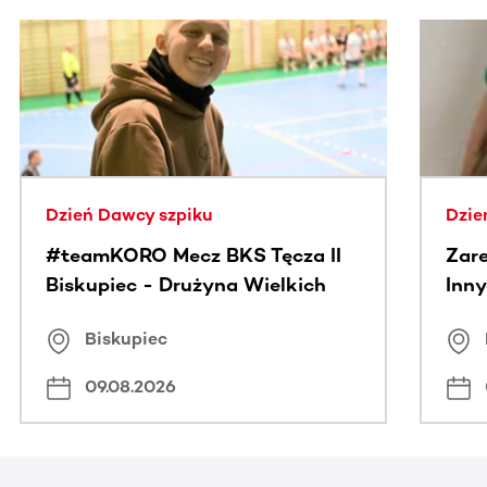
Ta sekcja zawiera treści przewijane w poziomie. Użyj kl
Dzień Dawcy szpiku
Dzie
#teamKORO Mecz BKS Tęcza II
Zare
Biskupiec - Drużyna Wielkich
Inny
Serc
Puc
Biskupiec
09.08.2026